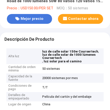
Road de 1000 lúmenes 50W 80 vatios 120 vatios 150
vatios
Precio：USD150.00/PER SET
MOQ：50 sistemas
Mejor precio
Contactar ahora
Descripción De Producto
,
luz de calle solar 150w Coursertech
luz de calle solar de 1000 lúmenes
Alta luz
Coursertech
,
luz solar para el camino
Cantidad de orden
50 sistemas
mínima
Capacidad de la
20000 sistemas por mes
fuente
Condiciones de
T/T
pago
Detalles de
Película del cartón y del embalaje
empaquetado
Lugar de origen
China