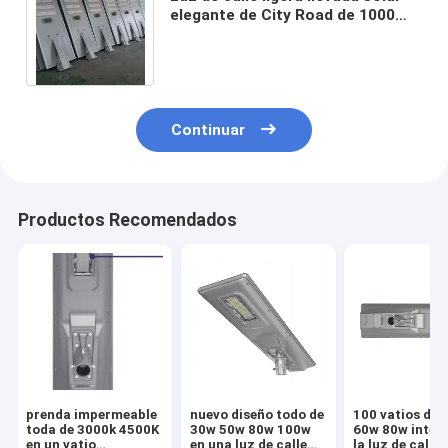
elegante de City Road de 1000
lúmenes 50W 80 vatios 120
vatios 150 vatios
Continuar
Productos Recomendados
prenda impermeable
nuevo diseño todo de
100 vatios de 
toda de 3000k 4500K
30w 50w 80w 100w
60w 80w integ
en un vatio
en una luz de calle
la luz de calle 