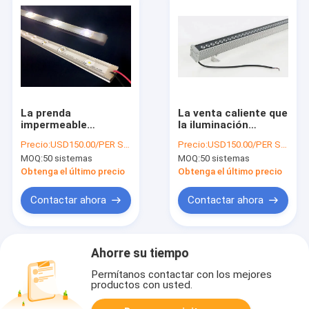
La prenda
La venta caliente que
impermeable
la iluminación
azulverde roja llevó
impermeable
Precio:
USD150.00/PER SET
Precio:
USD150.00/PER SET
serie sólida ligera de
montada en la pared
MOQ:
50 sistemas
MOQ:
50 sistemas
la lámpara de la tira
del paisaje llevó
de la iluminación
3000K ligero 6000K
Obtenga el último precio
Obtenga el último precio
100W 80w 60W 30W
llevó la lavadora de la
del paisaje
pared llevó la luz
Contactar ahora
Contactar ahora
linear 30-90°
Ahorre su tiempo
Permítanos contactar con los mejores
productos con usted.