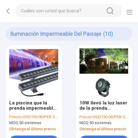
Iluminación Impermeable Del Paisaje
(10)
La piscina que la
10W llevó la luz laser
prenda impermeable
de la prenda
blanca llevó la pared
impermeable del
Precio:
USD150.00/PER SET
Precio:
USD150.00/PER SET
de Lightled del
paisaje de la luz del
MOQ:
50 sistemas
MOQ:
50 sistemas
paisaje que pastaba
jardín de las ventas
el accesorio llevó la
directas de la fábrica
Obtenga el último precio
Obtenga el último precio
lavadora de la pared
de la lámpara del