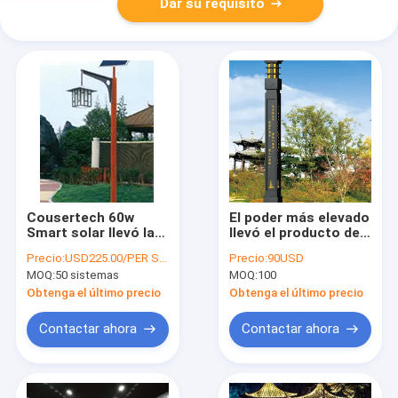
Dar su requisito
Cousertech 60w
El poder más elevado
Smart solar llevó la
llevó el producto de
luz del jardín del
iluminación al aire
Precio:
USD225.00/PER SET
Precio:
90USD
panel solar de la luz
libre de la serie al
MOQ:
50 sistemas
MOQ:
100
de calle de la luz de
aire libre
calle 80w 60w 40w
impermeable del
Obtenga el último precio
Obtenga el último precio
paisaje de la luz de
calle
Contactar ahora
Contactar ahora