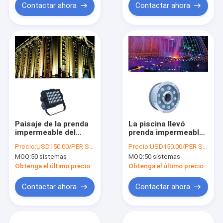
punto
Contactar ahora
Contactar ahora
Paisaje de la prenda
La piscina llevó
impermeable del
prenda impermeable
proyector que
subacuática de la
Precio:
USD150.00/PER SET
Precio:
USD150.00/PER SET
enciende la pequeña
lámpara 12v llevó el
MOQ:
50 sistemas
MOQ:
50 sistemas
lámpara llevada al
paisaje que encendía
aire libre del punto de
el proyector solar
Obtenga el último precio
Obtenga el último precio
100w 30w 50w
Contactar ahora
Contactar ahora