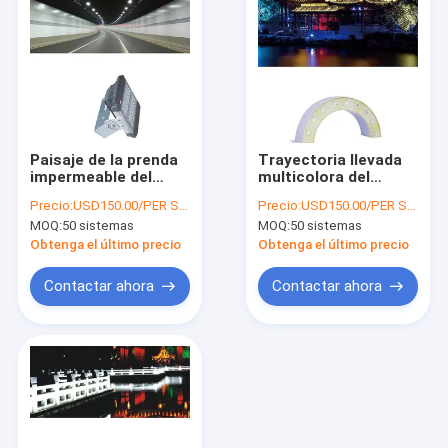
Paisaje de la prenda
Trayectoria llevada
impermeable del
multicolora del
camino de
paisaje de la noche
Precio:
USD150.00/PER SET
Precio:
USD150.00/PER SET
Nightscape que
que enciende
MOQ:
50 sistemas
MOQ:
50 sistemas
enciende los
disipación de calor
accesorios de
llevada de la teja de
Obtenga el último precio
Obtenga el último precio
iluminación al aire
la lámpara la buena
libre de tierra del
Contactar ahora
Contactar ahora
acento del patio
Inicio
Productos
Sobre nosotros